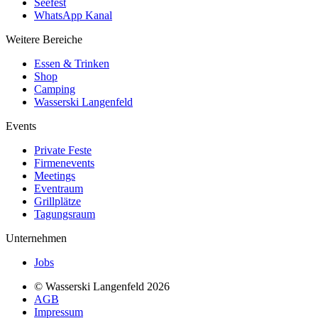
Seefest
WhatsApp Kanal
Weitere Bereiche
Essen & Trinken
Shop
Camping
Wasserski Langenfeld
Events
Private Feste
Firmenevents
Meetings
Eventraum
Grillplätze
Tagungsraum
Unternehmen
Jobs
© Wasserski Langenfeld 2026
AGB
Impressum